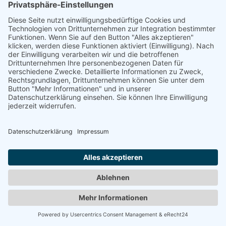
Viele trainieren vorher 3–5 Jahre ohne
nennenswerten Fortschritt, zahlen Beiträge, verlieren
Motivation, starten immer wieder neu.
Das ist am Ende teurer – nur nicht auf der Rechnung.
Wir stellen unseren Interessenten oft eine einfache
Frage: "Wie viel Zeit hast du in den letzten Jahren
investiert – ohne wirklich dort zu sein, wo du hin
wolltest?"
Unser Ansatz verkürzt genau diesen Weg.