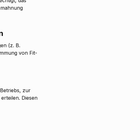
echtigt, das
Abmahnung
n
en (z. B.
timmung von Fit-
Betriebs, zur
rteilen. Diesen