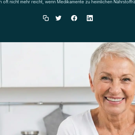
in oft nicht mehr reicht, wenn Medikamente zu heimlichen Nährstoff