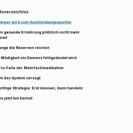
ltsverzeichnis
örper wird zum Hochleistungssportler
 gesunde Ernährung plötzlich nicht mehr
mmt
ange die Reserven reichen
Müdigkeit als Demenz fehlgedeutet wird
rio-Falle der Mehrfachmedikation
m das System versagt
ichtige Strategie: Erst messen, dann handeln
u jetzt tun kannst