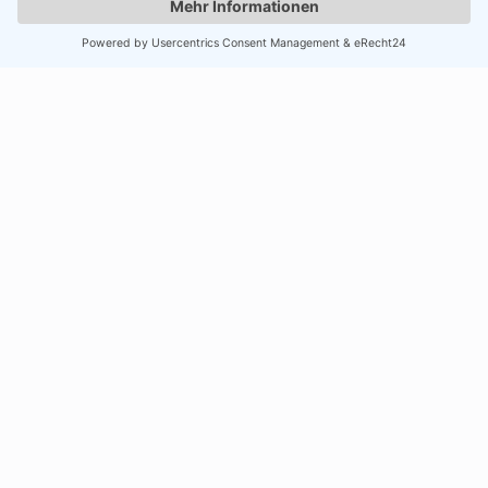
Seit 1996 ein Familienunternehmen
Telefon
0651308524
E-Mail
info@fit-inn-trier.de
Social